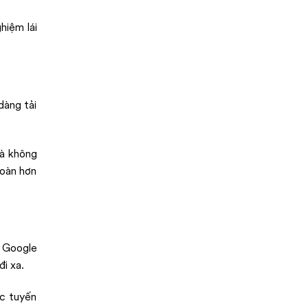
hiệm lái
dàng tải
mà không
toàn hơn
ư Google
i xa.
ặc tuyến