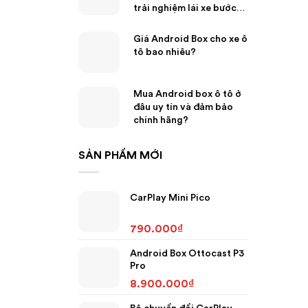
trải nghiệm lái xe bước
sang kỷ nguyên mới
Giá Android Box cho xe ô
tô bao nhiêu?
Mua Android box ô tô ở
đâu uy tín và đảm bảo
chính hãng?
SẢN PHẨM MỚI
CarPlay Mini Pico
790.000
₫
Android Box Ottocast P3
Pro
8.900.000
₫
Bộ chuyển đổi CarPlay