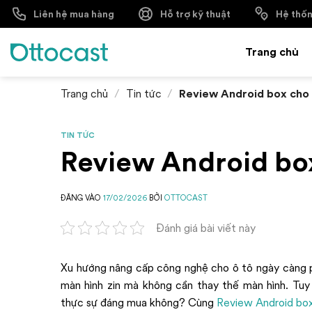
Bỏ
Liên hệ mua hàng
Hệ thốn
Hỗ trợ kỹ thuật
qua
nội
Trang chủ
dung
Trang chủ
/
Tin tức
/
Review Android box cho 
TIN TỨC
Review Android box
ĐĂNG VÀO
17/02/2026
BỞI
OTTOCAST
Đánh giá bài viết này
Xu hướng nâng cấp công nghệ cho ô tô ngày càng ph
màn hình zin mà không cần thay thế màn hình. Tuy 
thực sự đáng mua không? Cùng
Review Android box