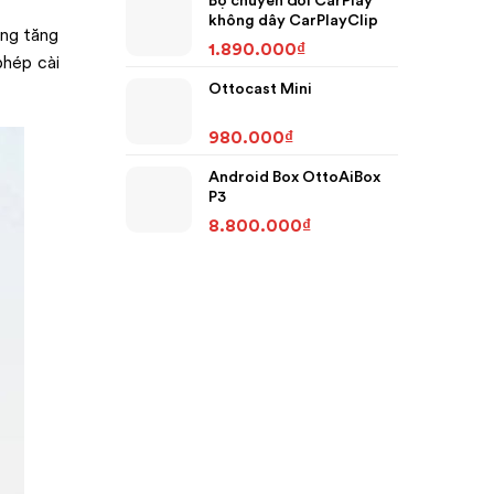
không dây CarPlayClip
àng tăng
1.890.000
₫
phép cài
Ottocast Mini
980.000
₫
Android Box OttoAiBox
P3
8.800.000
₫