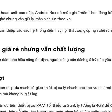
c head-unit cao cấp, Android Box có mức giá “mềm” hơn đáng kể
hệ nhưng vẫn giữ lại màn hình zin theo xe.
an thiệp sâu vào hệ thống điện hay nội thất xe, giúp hạn chế rủi 
ô giá rẻ nhưng vẫn chất lượng
 đảm bảo hiệu năng ổn định, người dùng cần đánh giá kỹ các yếu
ợt
n chip đủ mạnh sẽ giúp thiết bị xử lý nhanh các tác vụ như mở
 mà không bị giật lag.
n ưu tiên thiết bị có RAM tối thiểu từ 2GB, lý tưởng là 4GB để
 quá thấp dễ gây tình trạng treo máy, phản hồi chậm hoặc phải k