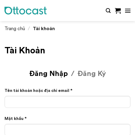
Bỏ
qua
nội
dung
Trang chủ
/
Tài khoản
Tài Khoản
Đăng Nhập
Đăng Ký
Bắt
Tên tài khoản hoặc địa chỉ email
*
buộc
Bắt
Mật khẩu
*
buộc